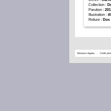
Collection :
D
Parution :
201
Illustration :
il
Reliure :
Dos 
Mentions légales
- Crédit phot