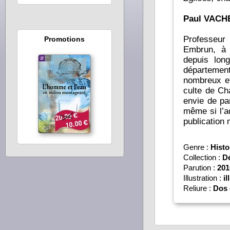
Paul VACH
Professeur
Promotions
Embrun, à 
depuis lon
départemen
nombreux et 
culte de Ch
envie de pa
même si l’a
publication 
Genre :
Histo
Collection :
D
Parution :
201
Illustration :
il
Reliure :
Dos 