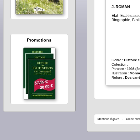
J. ROMAN
Etat Ecclésiasti
Biographie, Bib
Promotions
Genre :
Histoire 
Collection :
Parution :
1993 (éd
Illustration :
Mono
Reliure :
Dos carré
Mentions légales
- Crédit phot