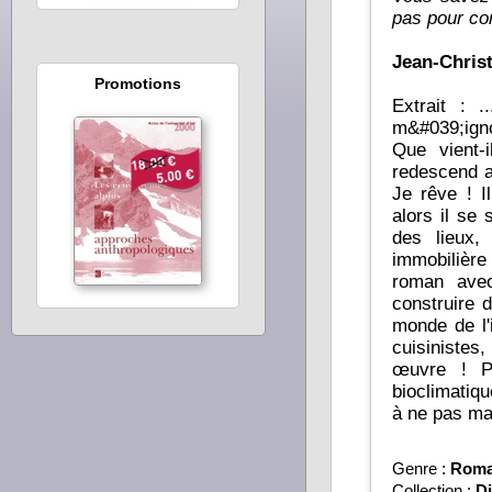
pas pour co
Jean-Chris
Promotions
Extrait : ... C&#039;est un autre gus qui entre,
m&#039;ign
Que vient-i
redescend a
Je rêve ! Il manquait une porte dans une autre maison, sans d
alors il se sert ici ! Je l
des lieux, vo
immobilièr
roman avec humour et
construire d
monde de l'
cuisinistes
œuvre ! Pour sa réflexion et ses conseils sur la construction
bioclimatiq
à ne pas ma
Genre :
Rom
Collection :
Di