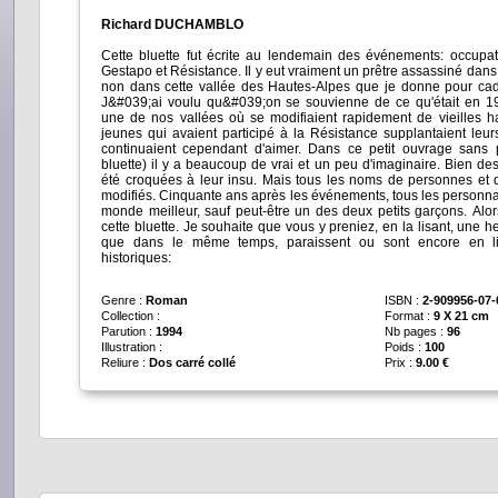
Richard DUCHAMBLO
Cette bluette fut écrite au lendemain des événements: occupa
Gestapo et Résistance. Il y eut vraiment un prêtre assassiné dans
non dans cette vallée des Hautes-Alpes que je donne pour cad
J&#039;ai voulu qu&#039;on se souvienne de ce qu'était en 1
une de nos vallées où se modifiaient rapidement de vieilles h
jeunes qui avaient participé à la Résistance supplantaient leur
continuaient cependant d'aimer. Dans ce petit ouvrage sans 
bluette) il y a beaucoup de vrai et un peu d'imaginaire. Bien d
été croquées à leur insu. Mais tous les noms de personnes et d
modifiés. Cinquante ans après les événements, tous les personn
monde meilleur, sauf peut-être un des deux petits garçons. Alo
cette bluette. Je souhaite que vous y preniez, en la lisant, une h
que dans le même temps, paraissent ou sont encore en li
historiques:
Genre :
Roman
ISBN :
2-909956-07-
Collection :
Format :
9 X 21 cm
Parution :
1994
Nb pages :
96
Illustration :
Poids :
100
Reliure :
Dos carré collé
Prix :
9.00 €