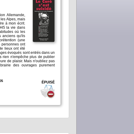
tion Allemande,
 les Alpes, mais
re à mon écrit.
945 la vie dans
abitudes où les
s anciens qu'ils
prétention (une
es personnes ont
e lieux ont été
ages évoqués sont entrés dans un
rs rien n'empêche plus de publier
eure de plaisir. Mais n'oubliez pas
brairie des ouvrages purement
05
ÉPUISÉ