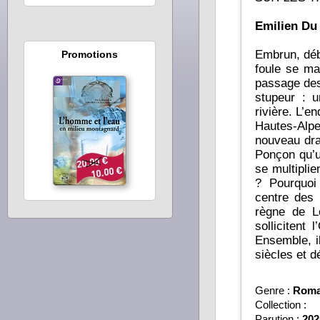
Emilien Du
Embrun, débu
Promotions
foule se ma
passage des 
stupeur : 
rivière. L’
Hautes-Alp
nouveau dra
Ponçon qu’u
se multiplient. Que se passe-t-il dans cette région d’ordinair
? Pourquoi
centre des 
règne de L
sollicitent 
Ensemble, il
siècles et d
Genre :
Roman
Collection :
Parution :
202