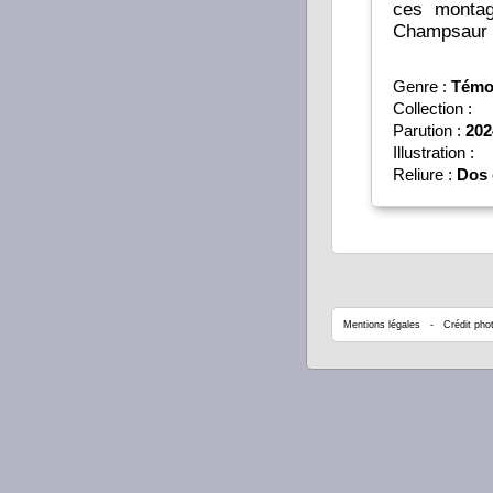
ces montagnes
Champsaur e
Genre :
Témo
Collection :
Parution :
202
Illustration :
Reliure :
Dos 
Mentions légales
- Crédit phot