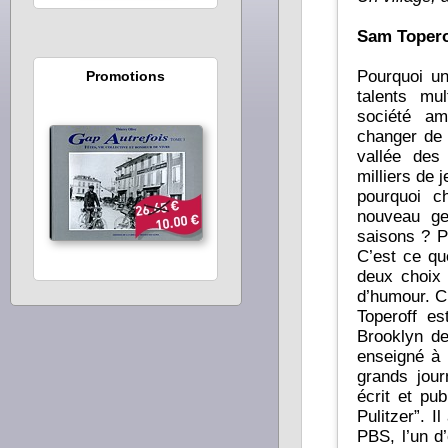
Sam Topero
Pourquoi u
Promotions
talents mul
société am
changer de 
vallée des
milliers de
pourquoi ch
nouveau ge
saisons ? Po
C’est ce qu
deux choix 
d’humour. C’
Toperoff e
Brooklyn de
enseigné à l
grands jour
écrit et pu
Pulitzer”. I
PBS, l’un d’e