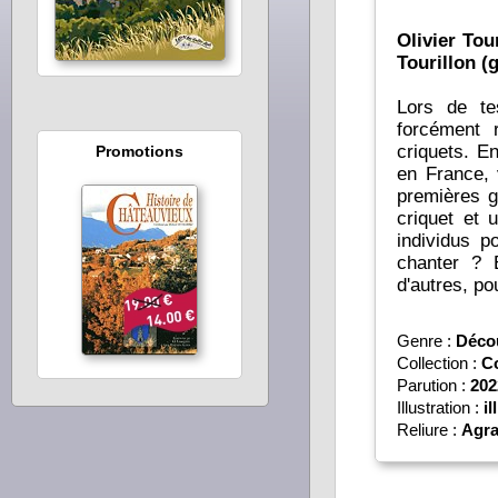
Olivier Tou
Tourillon (
Lors de te
forcément 
criquets. E
Promotions
en France, 
premières gelées hivernales. Mais... connais-tu la différence entre un
criquet et 
individus 
chanter ? Et pourquoi chantent-ils ? Autant de questions, et bien
d'autres, po
Genre :
Décou
Collection :
Co
Parution :
202
Illustration :
il
Reliure :
Agra