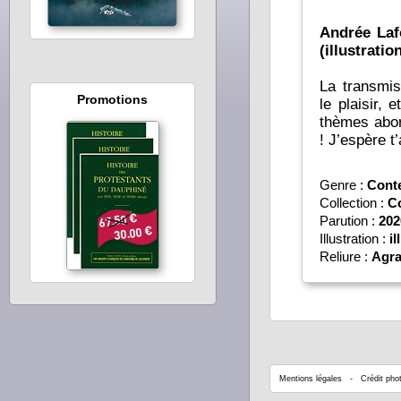
Andrée Laf
(illustratio
La transmis
Promotions
le plaisir, e
thèmes abordés dans ce livre. C’est savoureux
! J’espère t’
Genre :
Cont
Collection :
C
Parution :
202
Illustration :
il
Reliure :
Agra
Mentions légales
- Crédit phot