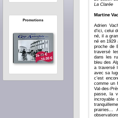
La Clarée
Martine Va
Promotions
Adrien Vac
d’ici, celui
né, il a gra
né en 1929 à
proche de B
traversé l
dans les ru
bleu des Al
a traversé 
avec sa lug
c’est encore un en
comme un ho
Val-des-Près. D
passe, la v
incroyable 
tranquillem
prairies… 
observation