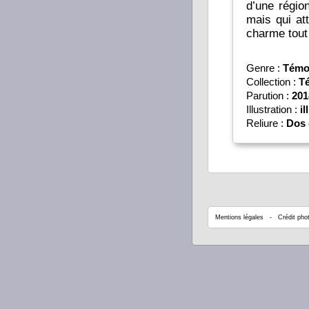
d’une région
mais qui a
charme tout 
Genre :
Témo
Collection :
T
Parution :
201
Illustration :
il
Reliure :
Dos 
Mentions légales
- Crédit phot